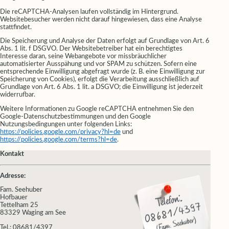
Die reCAPTCHA-Analysen laufen vollständig im Hintergrund.
Websitebesucher werden nicht darauf hingewiesen, dass eine Analyse
stattfindet.
Die Speicherung und Analyse der Daten erfolgt auf Grundlage von Art. 6
Abs. 1 lit. f DSGVO. Der Websitebetreiber hat ein berechtigtes
Interesse daran, seine Webangebote vor missbräuchlicher
automatisierter Ausspähung und vor SPAM zu schützen. Sofern eine
entsprechende Einwilligung abgefragt wurde (z. B. eine Einwilligung zur
Speicherung von Cookies), erfolgt die Verarbeitung ausschließlich auf
Grundlage von Art. 6 Abs. 1 lit. a DSGVO; die Einwilligung ist jederzeit
widerrufbar.
Weitere Informationen zu Google reCAPTCHA entnehmen Sie den
Google-Datenschutzbestimmungen und den Google
Nutzungsbedingungen unter folgenden Links:
https://policies.google.com/privacy?hl=de
und
https://policies.google.com/terms?hl=de
.
Kontakt
Adresse:
Fam. Seehuber
Hofbauer
Tettelham 25
83329 Waging am See
.: 08681/4397
Tel