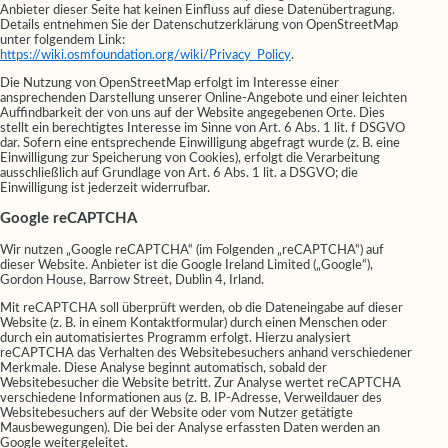
Anbieter dieser Seite hat keinen Einfluss auf diese Datenübertragung.
Details entnehmen Sie der Datenschutzerklärung von OpenStreetMap
unter folgendem Link:
https://wiki.osmfoundation.org/wiki/Privacy_Policy
.
Die Nutzung von OpenStreetMap erfolgt im Interesse einer
ansprechenden Darstellung unserer Online-Angebote und einer leichten
Auffindbarkeit der von uns auf der Website angegebenen Orte. Dies
stellt ein berechtigtes Interesse im Sinne von Art. 6 Abs. 1 lit. f DSGVO
dar. Sofern eine entsprechende Einwilligung abgefragt wurde (z. B. eine
Einwilligung zur Speicherung von Cookies), erfolgt die Verarbeitung
ausschließlich auf Grundlage von Art. 6 Abs. 1 lit. a DSGVO; die
Einwilligung ist jederzeit widerrufbar.
Google reCAPTCHA
Wir nutzen „Google reCAPTCHA“ (im Folgenden „reCAPTCHA“) auf
dieser Website. Anbieter ist die Google Ireland Limited („Google“),
Gordon House, Barrow Street, Dublin 4, Irland.
Mit reCAPTCHA soll überprüft werden, ob die Dateneingabe auf dieser
Website (z. B. in einem Kontaktformular) durch einen Menschen oder
durch ein automatisiertes Programm erfolgt. Hierzu analysiert
reCAPTCHA das Verhalten des Websitebesuchers anhand verschiedener
Merkmale. Diese Analyse beginnt automatisch, sobald der
Websitebesucher die Website betritt. Zur Analyse wertet reCAPTCHA
verschiedene Informationen aus (z. B. IP-Adresse, Verweildauer des
Websitebesuchers auf der Website oder vom Nutzer getätigte
Mausbewegungen). Die bei der Analyse erfassten Daten werden an
Google weitergeleitet.