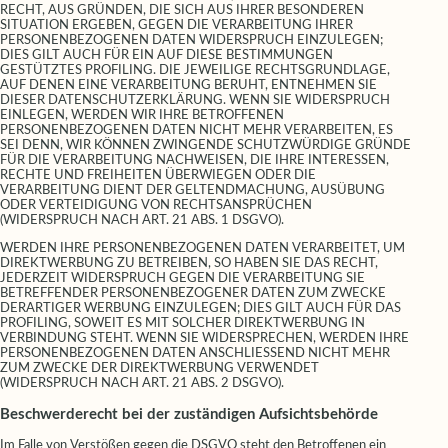
RECHT, AUS GRÜNDEN, DIE SICH AUS IHRER BESONDEREN
SITUATION ERGEBEN, GEGEN DIE VERARBEITUNG IHRER
PERSONENBEZOGENEN DATEN WIDERSPRUCH EINZULEGEN;
DIES GILT AUCH FÜR EIN AUF DIESE BESTIMMUNGEN
GESTÜTZTES PROFILING. DIE JEWEILIGE RECHTSGRUNDLAGE,
AUF DENEN EINE VERARBEITUNG BERUHT, ENTNEHMEN SIE
DIESER DATENSCHUTZERKLÄRUNG. WENN SIE WIDERSPRUCH
EINLEGEN, WERDEN WIR IHRE BETROFFENEN
PERSONENBEZOGENEN DATEN NICHT MEHR VERARBEITEN, ES
SEI DENN, WIR KÖNNEN ZWINGENDE SCHUTZWÜRDIGE GRÜNDE
FÜR DIE VERARBEITUNG NACHWEISEN, DIE IHRE INTERESSEN,
RECHTE UND FREIHEITEN ÜBERWIEGEN ODER DIE
VERARBEITUNG DIENT DER GELTENDMACHUNG, AUSÜBUNG
ODER VERTEIDIGUNG VON RECHTSANSPRÜCHEN
(WIDERSPRUCH NACH ART. 21 ABS. 1 DSGVO).
WERDEN IHRE PERSONENBEZOGENEN DATEN VERARBEITET, UM
DIREKTWERBUNG ZU BETREIBEN, SO HABEN SIE DAS RECHT,
JEDERZEIT WIDERSPRUCH GEGEN DIE VERARBEITUNG SIE
BETREFFENDER PERSONENBEZOGENER DATEN ZUM ZWECKE
DERARTIGER WERBUNG EINZULEGEN; DIES GILT AUCH FÜR DAS
PROFILING, SOWEIT ES MIT SOLCHER DIREKTWERBUNG IN
VERBINDUNG STEHT. WENN SIE WIDERSPRECHEN, WERDEN IHRE
PERSONENBEZOGENEN DATEN ANSCHLIESSEND NICHT MEHR
ZUM ZWECKE DER DIREKTWERBUNG VERWENDET
(WIDERSPRUCH NACH ART. 21 ABS. 2 DSGVO).
Beschwerderecht bei der zuständigen Aufsichtsbehörde
Im Falle von Verstößen gegen die DSGVO steht den Betroffenen ein