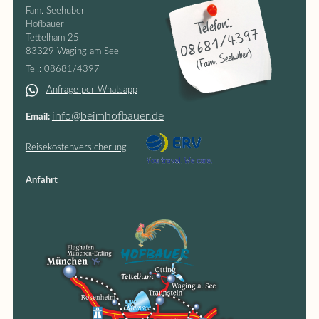
Fam. Seehuber
Hofbauer
Tettelham 25
83329 Waging am See
.: 08681/4397
Tel
Anfrage per Whatsapp
info@beimhofbauer.de
Email:
Reisekostenversicherung
Anfahrt